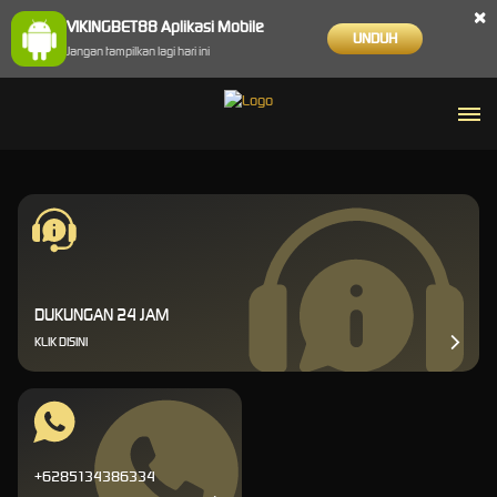
×
VIKINGBET88 Aplikasi Mobile
UNDUH
Jangan tampilkan lagi hari ini
DUKUNGAN 24 JAM
KLIK DISINI
+6285134386334