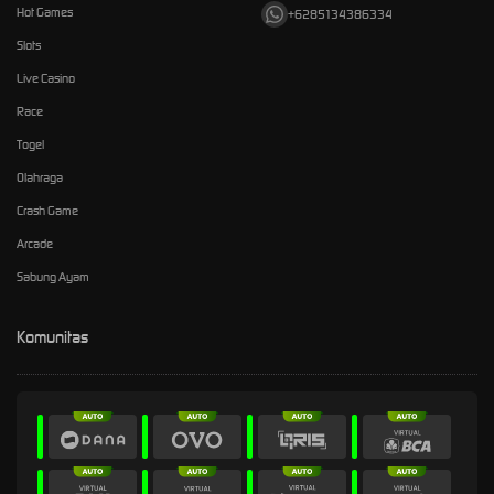
Hot Games
+6285134386334
Slots
Live Casino
Race
Togel
Olahraga
Crash Game
Arcade
Sabung Ayam
Komunitas