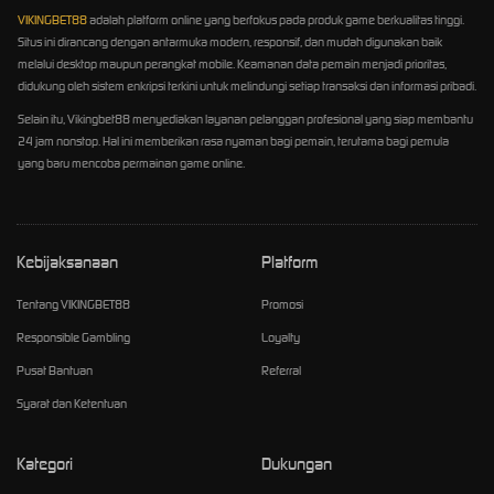
VIKINGBET88
adalah platform online yang berfokus pada produk game berkualitas tinggi.
Situs ini dirancang dengan antarmuka modern, responsif, dan mudah digunakan baik
melalui desktop maupun perangkat mobile. Keamanan data pemain menjadi prioritas,
didukung oleh sistem enkripsi terkini untuk melindungi setiap transaksi dan informasi pribadi.
Selain itu, Vikingbet88 menyediakan layanan pelanggan profesional yang siap membantu
24 jam nonstop. Hal ini memberikan rasa nyaman bagi pemain, terutama bagi pemula
yang baru mencoba permainan game online.
Kebijaksanaan
Platform
Tentang VIKINGBET88
Promosi
Responsible Gambling
Loyalty
Pusat Bantuan
Referral
Syarat dan Ketentuan
Kategori
Dukungan