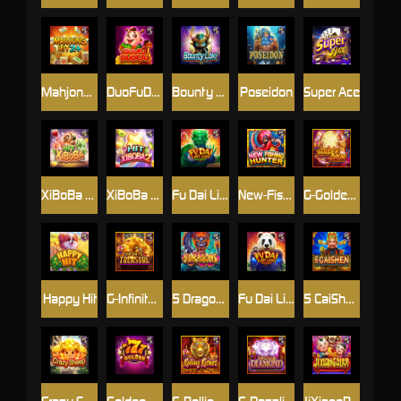
Mahjong Hit 2+
DuoFuDuoCai
Bounty Loki
Poseidon
Super Ace
XiBoBa Hit
XiBoBa Hit2
Fu Dai Lian Lian-Dragon
New-Fishing Hunter
G-GoldenDrum
Happy Hit
G-InfiniteTreasure
5 Dragons(H5)
Fu Dai Lian Lian-Panda
5 CaiShen(H5)