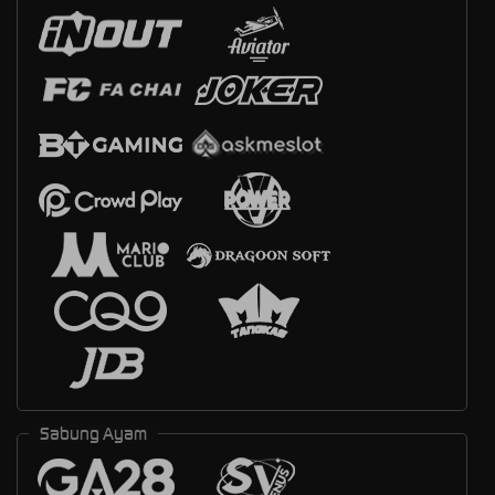
Sabung Ayam