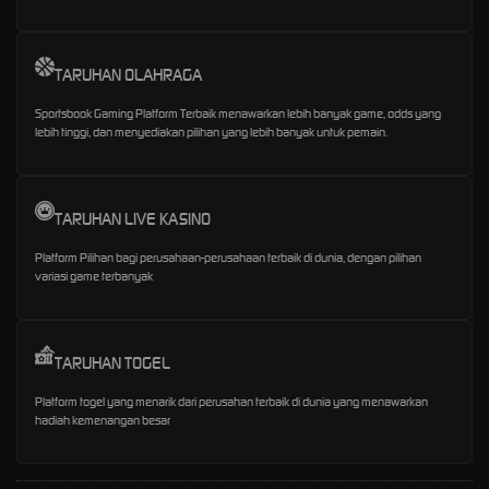
TARUHAN OLAHRAGA
Sportsbook Gaming Platform Terbaik menawarkan lebih banyak game, odds yang
lebih tinggi, dan menyediakan pilihan yang lebih banyak untuk pemain.
TARUHAN LIVE KASINO
Platform Pilihan bagi perusahaan-perusahaan terbaik di dunia, dengan pilihan
variasi game terbanyak
TARUHAN TOGEL
Platform togel yang menarik dari perusahan terbaik di dunia yang menawarkan
hadiah kemenangan besar