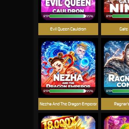
RTP
95%
RTP
Evil Queen Cauldron
Gate 
RTP
95%
RTP
Nezha And The Dragon Emperor
Ragnar'