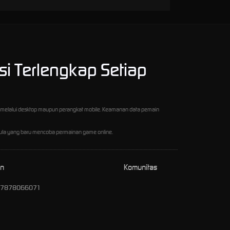
si Terlengkap Setiap
aik melalui desktop maupun perangkat mobile. Keamanan data pemain
mula yang baru mencoba permainan game online.
n
Komunitas
87878066071