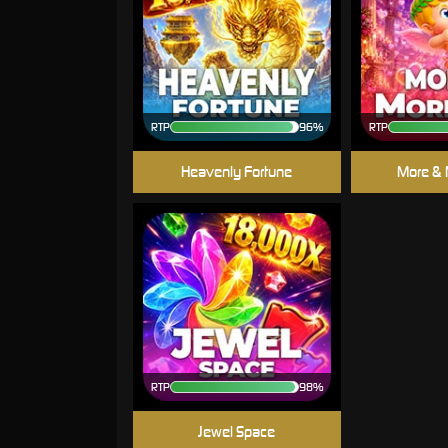
RTP
96%
RTP
Heavenly Fortune
More & 
RTP
98%
Jewel Space