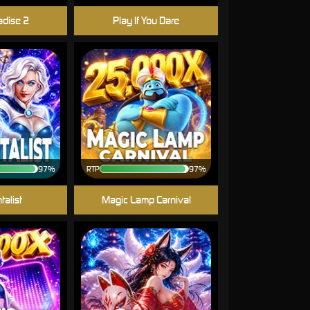
adise 2
Play If You Dare
97%
RTP
97%
alist
Magic Lamp Carnival