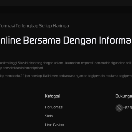
formasi Terlengkap Setiap Harinya
Online Bersama Dengan Informa
ualitas tinggi. Situs ini dirancang dengan antarmuka modern, responsif, dan mudah digunakan b
ap transaksi dan informasi pribadi.
 siap membantu 24 jam nonstop. Hal ini memberikan rasa nyaman bagi pemain, terutama bagi pe
Kategori
Dukunga
Hot Games
+62
Slots
Live Casino