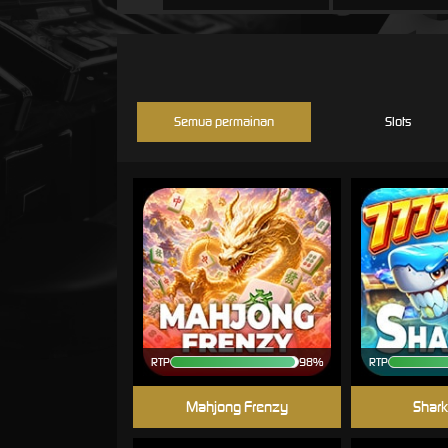
Semua permainan
Slots
RTP
98%
RTP
Mahjong Frenzy
Shark