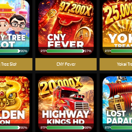
96%
RTP
97%
RTP
Tree Slot
CNY Fever
Yokai Tr
96%
RTP
98%
RTP