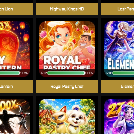
en Lion
Highway Kings HD
Lost Par
98%
RTP
98%
RTP
Lantern
Royal Pastry Chef
Element