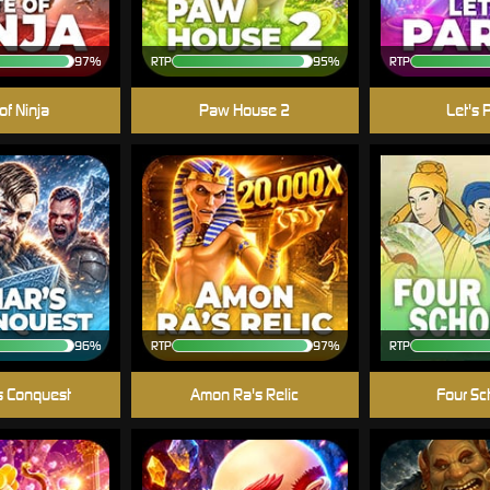
97%
RTP
95%
RTP
of Ninja
Paw House 2
Let's 
96%
RTP
97%
RTP
s Conquest
Amon Ra's Relic
Four Sc