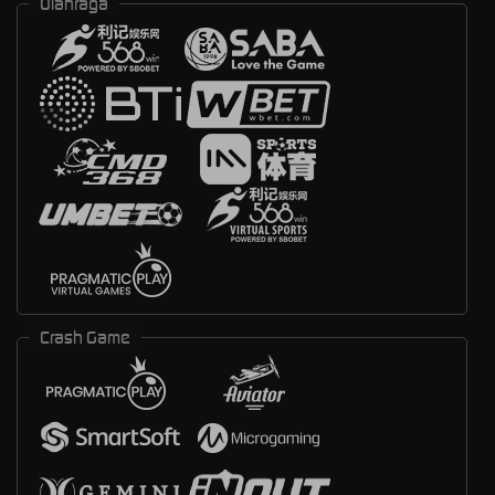
Olahraga
Crash Game