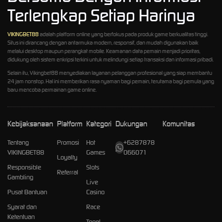
Terlengkap Setiap Harinya
VIKINGBET88
adalah platform online yang berfokus pada produk game berkualitas tinggi.
Situs ini dirancang dengan antarmuka modern, responsif, dan mudah digunakan baik
melalui desktop maupun perangkat mobile. Keamanan data pemain menjadi prioritas,
didukung oleh sistem enkripsi terkini untuk melindungi setiap transaksi dan informasi pribadi.
Selain itu, Vikingbet88 menyediakan layanan pelanggan profesional yang siap membantu
24 jam nonstop. Hal ini memberikan rasa nyaman bagi pemain, terutama bagi pemula yang
baru mencoba permainan game online.
Kebijaksanaan
Platform
Kategori
Dukungan
Komunitas
Tentang
Promosi
Hot
+6287878
VIKINGBET88
Games
066071
Loyalty
Responsible
Slots
Referral
Gambling
Live
Pusat Bantuan
Casino
Syarat dan
Race
Ketentuan
Togel