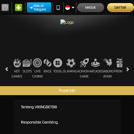
Main di
MASUK
DAFTAR
Telegram
HOT
SLOTS
LIVE
RACE
TOGEL
OLAHRAGA
CRASH
ARCADE
SABUNG
PROMOSI
GAMES
CASINO
GAME
AYAM
Pusat Info
Tentang VIKINGBET88
Responsible Gambling