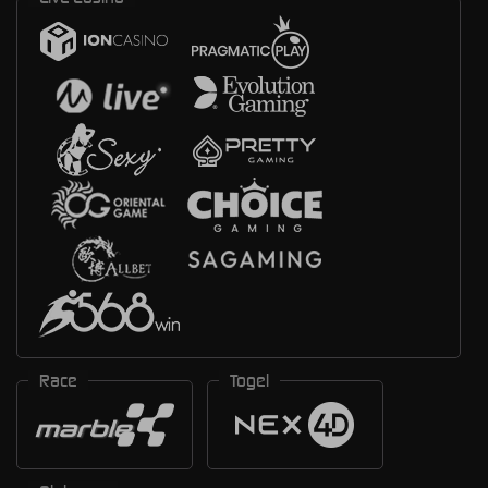
Race
Togel