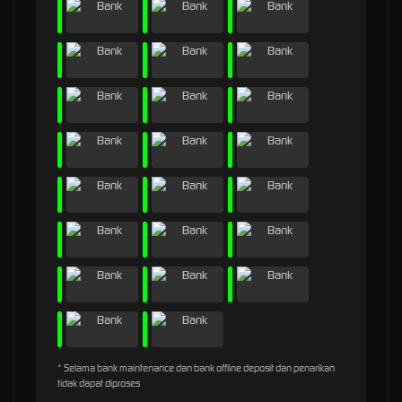
* Selama bank maintenance dan bank offline deposit dan penarikan
tidak dapat diproses