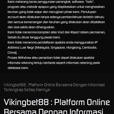
Kami melarang keras penggunaan perangkat, software, "bots",
program atau metode apapun yang diaplikasikan untuk menghasilkan
taruhan yang tidak wajar dan merugikan pihak kami. Penutupan
account akan dilakukan tanpa adanya pemberitahuan terlebih dahulu
dan semua kemenangan dari taruhan yang dilakukan akan dibatalkan
dan sisa saldo akan dihanguskan.
Kami tidak menerima komplain atas Void dan Reject dalam permainan,
Sebab itu diluar tanggung jawab kami.
Kami tidak menerima pendaftaran apabila anda menggunakan IP
Address Luar Negri (Malaysia, Singapore, Hongkong, Cambodia,
China).
Proses Withdraw atau penarikan tidak dapat dilakukan apabila
informasi rekening tertuju berbeda seperti informasi rekening pada
database kami.
Vikingbet88 : Platform Online Bersama Dengan Informasi
Terlengkap Setiap Harinya
Vikingbet88 : Platform Online
Bersama Dengan Informasi