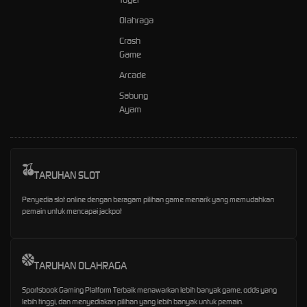
Olahraga
Crash
Game
Arcade
Sabung
Ayam
TARUHAN SLOT
Penyedia slot online dengan beragam pilihan game menarik yang memudahkan
pemain untuk mencapai jackpot
TARUHAN OLAHRAGA
Sportsbook Gaming Platform Terbaik menawarkan lebih banyak game, odds yang
lebih tinggi, dan menyediakan pilihan yang lebih banyak untuk pemain.