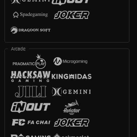
Arcade