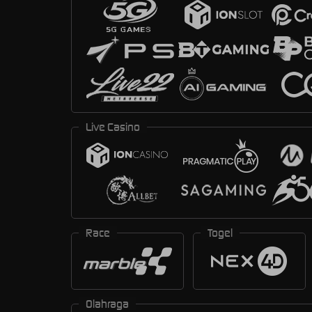
Live Casino
Race
Togel
Olahraga