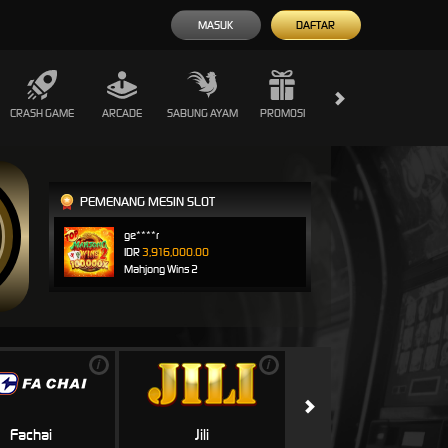
MASUK
DAFTAR
CRASH GAME
ARCADE
SABUNG AYAM
PROMOSI
PEMENANG MESIN SLOT
ge****r
IDR
3,916,000.00
Mahjong Wins 2
ge****r
IDR
2,410,000.00
Mahjong Wins 2
i
i
i
ge****r
IDR
2,338,000.00
No Limit City
Mahjong Wins 2
Fachai
Jili
ge****r