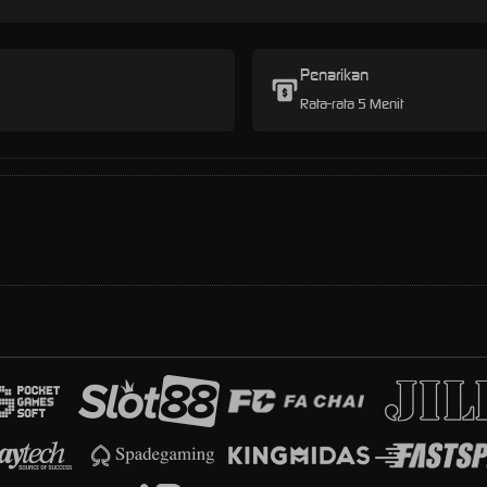
Penarikan
Rata-rata 5 Menit