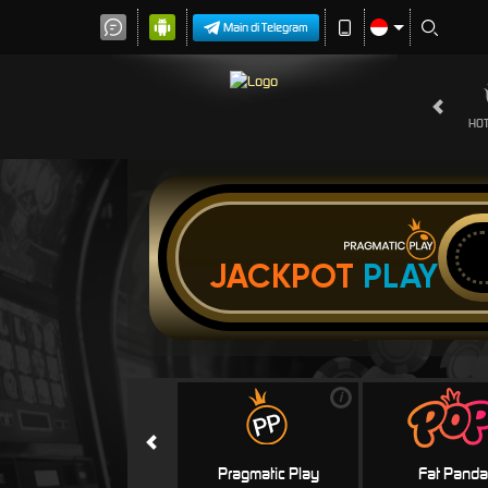
Main di Telegram
HO
JACKPOT
PLAY
i
Pragmatic Play
Fat Pand