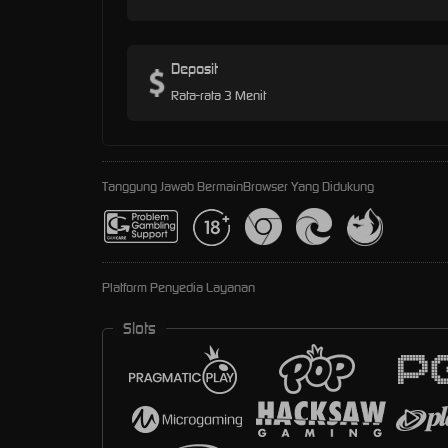
Deposit
Rata-rata 3 Menit
Tanggung Jawab Bermain
Browser Yang Didukung
Platform Penyedia Layanan
Slots