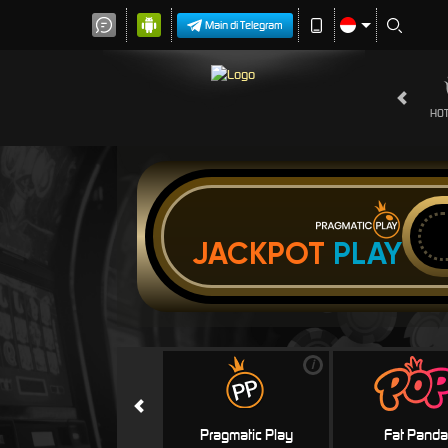
Main di Telegram
HO
JACKPOT
PLAY
i
Pragmatic Play
Fat Pand