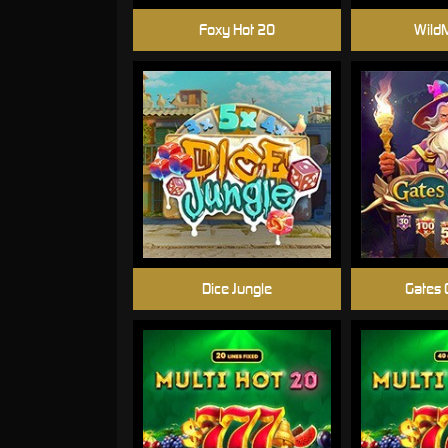
Foxy Hot 20
WildM
Dice Jungle
Gates 