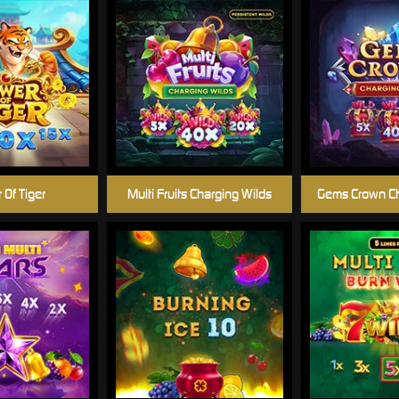
 Of Tiger
Multi Fruits Charging Wilds
Gems Crown Ch