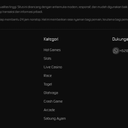
ualitas tinggi. Situs ini dirancang dengan antarmuka modern, responsif, dan mudah digunakan b
ap transaksi dan informasi pribadi.
 siap membantu 24 jam nonstop. Hal ini memberikan rasa nyaman bagi pemain, terutama bagi pe
Kategori
Dukung
Hot Games
+62
Slots
Live Casino
Race
Togel
Olahraga
Crash Game
Arcade
Sabung Ayam