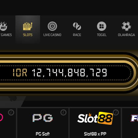
T GAMES
SLOTS
LIVE CASINO
RACE
TOGEL
OLAHRAGA
IDR
12,744,848,729
i
i
i
a
PG Soft
Slot88 x PP