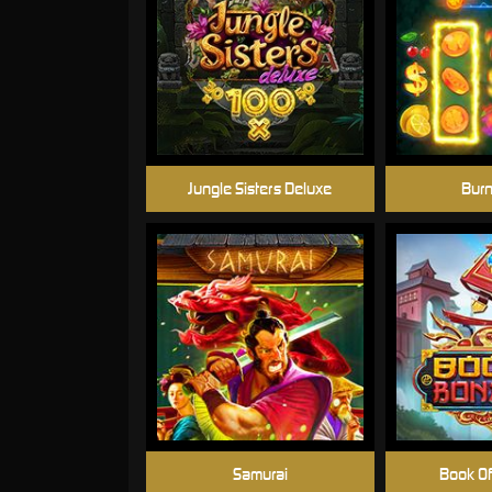
Jungle Sisters Deluxe
Burn
Samurai
Book O