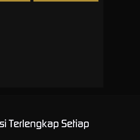
si Terlengkap Setiap