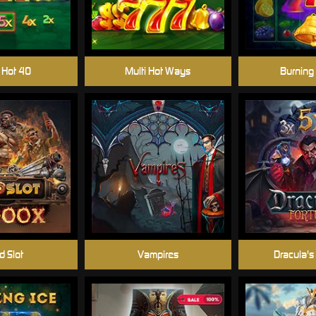
i Hot 40
Multi Hot Ways
Burning
 Slot
Vampires
Dracula's