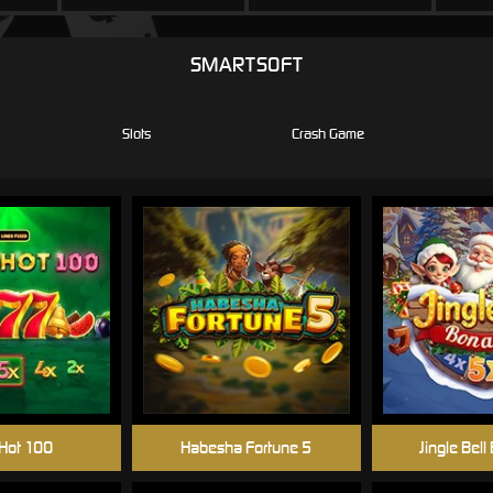
SMARTSOFT
Slots
Crash Game
 Hot 100
Habesha Fortune 5
Jingle Bel