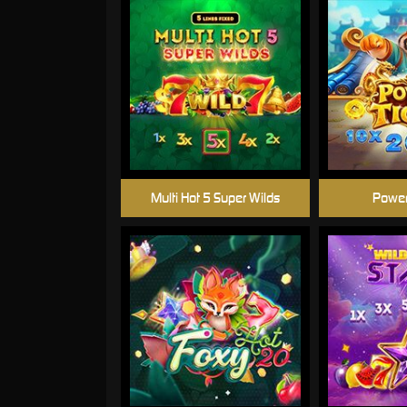
Multi Hot 5 Super Wilds
Power