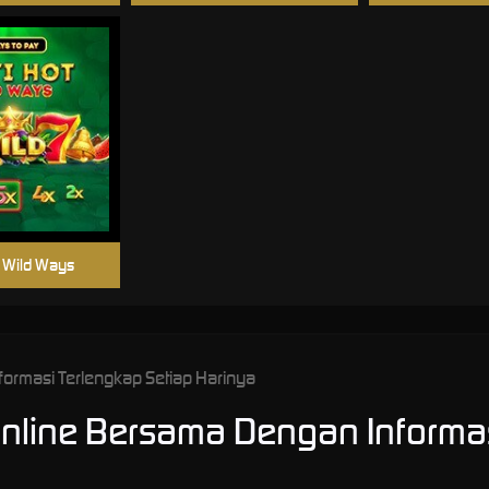
t Wild Ways
formasi Terlengkap Setiap Harinya
Online Bersama Dengan Informa