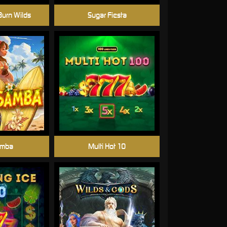
Burn Wilds
Sugar Fiesta
amba
Multi Hot 10